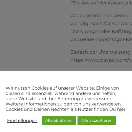
*Die Anzahl der Plät­ze is
Ob allein oder mit dei­nen L
wen­dig. Auch für Schwan­g
Dosis wegen des Kof­fe­in­g
beque­me (Sport/Yoga)-Kl
Ein­fach per Über­wei­sung 
https://www.paypal.com/
Jetzt anmel­den!
Auch schön als Geschenk
Wir nutzen Cookies auf unserer Website. Einige von
diesen sind essenziell, während andere uns helfen,
Für dei­ne eige­ne Kakao-Z
diese Website und Ihre Erfahrung zu verbessern.
Weitere Informationen zu den von uns verwendeten
buchen via Mail (
mail@yo
Cookies und Deinen Rechten als Nutzer finden Du
hier
.
Baby Show­er Par­ties, Mäd
Einstellungen
Alle ablehnen
Alle akzeptieren
mit dei­nen Liebs­ten.