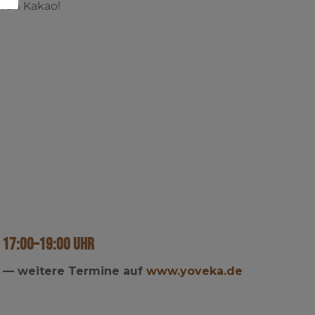
 von Kakao!
—
17:00–19:00 Uhr
 — wei­te­re Ter­mi­ne auf
www.yoveka.de