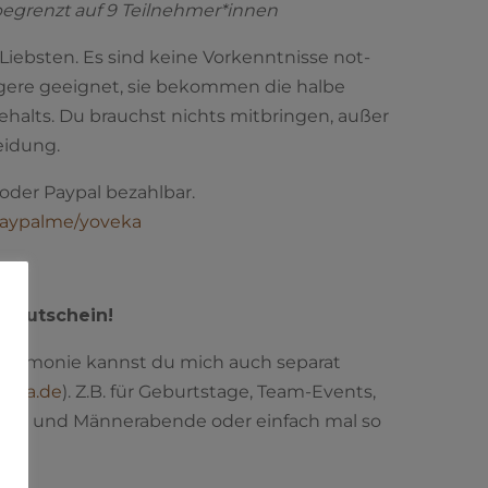
t begrenzt auf 9 Teilnehmer*innen
iebs­ten. Es sind kei­ne Vor­kennt­nis­se not­
e­re geeig­net, sie bekom­men die hal­be
e­halts. Du brauchst nichts mit­brin­gen, außer
eidung.
oder Pay­pal bezahl­bar.
paypalme/yoveka
­gut­schein!
ere­mo­nie kannst du mich auch sepa­rat
veka.de
). Z.B. für Geburts­ta­ge, Team-Events,
els- und Män­ner­aben­de oder ein­fach mal so