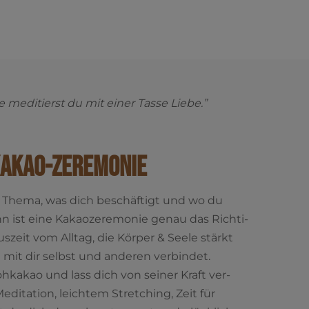
e medi­tierst du mit einer Tas­se Lie­be.”
Kakao-Zeremonie
in The­ma, was dich beschäf­tigt und wo du
 ist eine Kakao­ze­re­mo­nie genau das Rich­ti­
­zeit vom All­tag, die Kör­per & See­le stärkt
e mit dir selbst und ande­ren ver­bin­det.
h­ka­kao und lass dich von sei­ner Kraft ver­
di­ta­ti­on, leich­tem Stret­ching, Zeit für