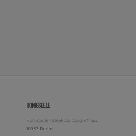
Honigseele
Horn­stra­ße 1 (direkt zu Goog­le Maps)
10963 Ber­lin