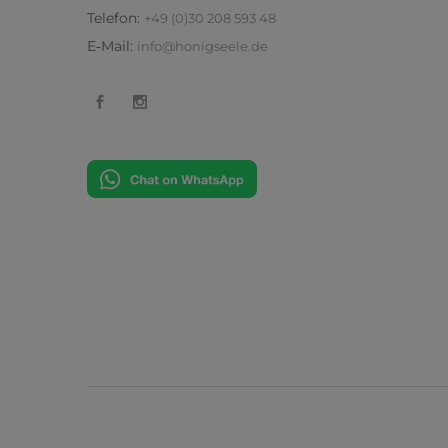
Tele­fon:
+49 (0)30 208 593 48
E‑Mail:
info@honigseele.de