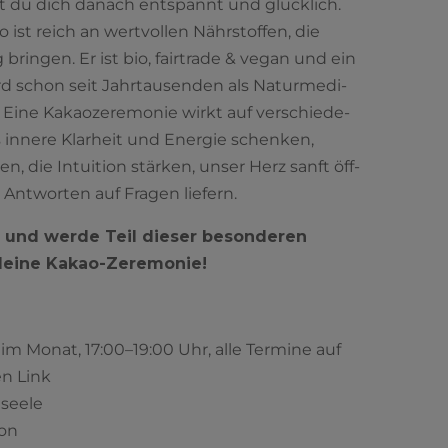
st du dich danach ent­spannt und glück­lich.
o ist reich an wert­vol­len Nähr­stof­fen, die
brin­gen. Er ist bio, fair­trade & vegan und ein
ird schon seit Jahr­tau­sen­den als Natur­me­di­
.
Eine Kakao­ze­re­mo­nie wirkt auf ver­schie­de­
inne­re Klar­heit und Ener­gie schen­ken,
chen, die Intui­ti­on stär­ken, unser Herz sanft öff­
nt­wor­ten auf Fra­gen lie­fern.
z und wer­de Teil die­ser beson­de­ren
dei­ne Kakao-Zere­mo­nie!
 im Monat, 17:00–19:00 Uhr, alle Ter­mi­ne auf
en Link
see­le
son