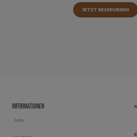
JETZT RESER­VIE­REN
Informationen
N
Jobs
E