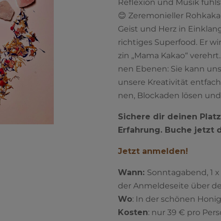
Refle­xi­on und Musik fühl
😊
Zere­mo­ni­el­ler Roh­ka­ka
Geist und Herz in Ein­klang 
rich­ti­ges Super­food. Er w
zin „Mama Kakao“ ver­ehrt
nen Ebe­nen: Sie kann uns 
unse­re Krea­ti­vi­tät ent­fa­
nen, Blo­cka­den lösen und A
S
iche­re dir dei­nen Plat
Erfah­rung. Buche jetzt 
Jetzt anmel­den!
Wann:
Sonn­tag­abend, 1 x
der Anmel­de­sei­te über d
Wo
: In der schö­nen Honig­
Kos­ten
: nur 39 € pro Per­