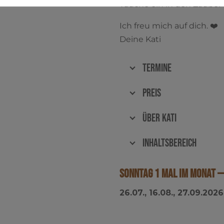
Tau­che ein in den Zau­ber
Ich freu mich auf dich. ❤️
Dei­ne Kati
Termine
Preis
Über Kati
Inhaltsbereich
Sonntag 1 mal im Monat 
26.07., 16.08., 27.09.2026