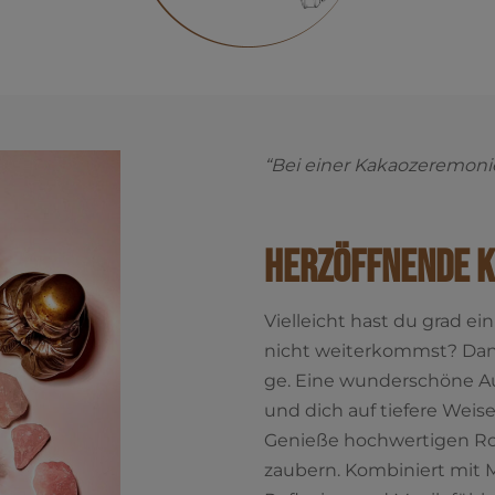
“Bei einer Kakao­ze­re­mo­ni
Herzöffnende 
Viel­leicht hast du grad e
nicht wei­ter­kommst? Dann
ge. Eine wun­der­schö­ne Aus
und dich auf tie­fe­re Wei­s
Genie­ße hoch­wer­ti­gen Ro
zau­bern.
Kom­bi­niert mit Me