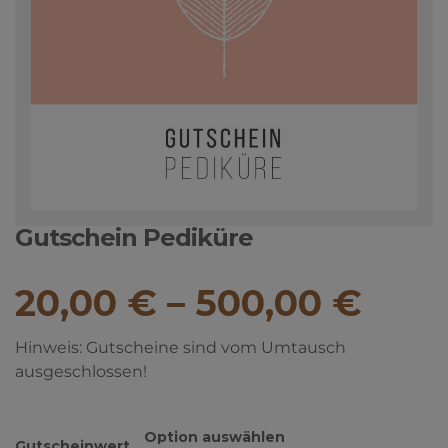
WOHLFÜHLMASSAGEN FÜR
SEELENGEFLÜSTER
FRAUEN
MBSR — STRESSBEWÄLTIGUNG
WOHLFÜHL-PAKETE
DURCH ACHTSAMKEIT
WIMPERN & BROW LIFTING
Gutschein Pediküre
20,00
€
–
500,00
€
Hinweis: Gutscheine sind vom Umtausch
ausgeschlossen!
Gutscheinwert