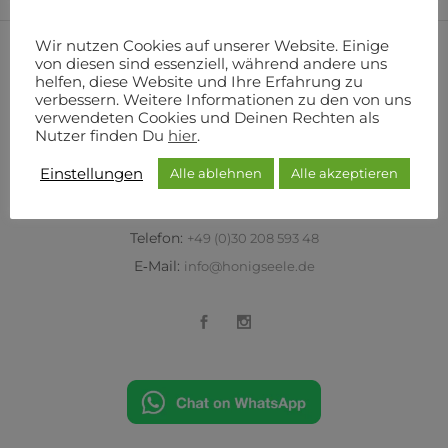
Gutschein
Wir nutzen Cookies auf unserer Website. Einige
Pediküre
von diesen sind essenziell, während andere uns
quantity
helfen, diese Website und Ihre Erfahrung zu
verbessern. Weitere Informationen zu den von uns
Honigseele
verwendeten Cookies und Deinen Rechten als
Nutzer finden Du
hier
.
Horn­stra­ße 1 (direkt zu Goog­le Maps)
Einstellungen
Alle ablehnen
Alle akzeptieren
10963 Ber­lin
Tele­fon:
+49 (0)30 208 593 48
E‑Mail:
info@honigseele.de